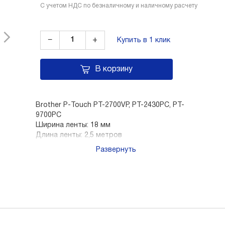
С учетом НДС по безналичному и наличному расчету
−
+
Купить в 1 клик
В корзину
Brother P-Touch PT-2700VP, PT-2430PC, PT-
9700PC
Ширина ленты: 18 мм
Длина ленты: 2,5 метров
Ресурс ленты: 100 чистящих циклов
Развернуть
Восстанавливает и поддерживает качество
печати
Продлевает срок службы печатающей
головки принтера P-Touch