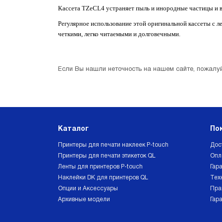
Кассета TZeCL4 устраняет пыль и инородные частицы и 
Регулярное использование этой оригинальной кассеты с л
четкими, легко читаемыми и долговечными.
Если Вы нашли неточность на нашем сайте, пожалуй
Каталог
По
Принтеры для печати наклеек P-touch
Дос
Принтеры для печати этикеток QL
Опл
Ленты для принтеров P-touch
Гара
Наклейки DK для принтеров QL
Тех
Опции и Аксессуары
Пра
Архивные модели
Гар