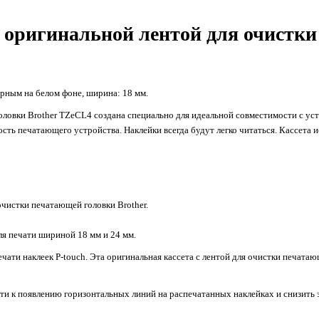
с оригинальной лентой для очистки
ерным на белом фоне, ширина: 18 мм.
оловки Brother TZeCL4 создана специально для идеальной совместимости с ус
ть печатающего устройства. Наклейки всегда будут легко читаться. Кассета и
очистки печатающей головки Brother.
ля печати шириной 18 мм и 24 мм.
чати наклеек P-touch. Эта оригинальная кассета с лентой для очистки печата
и к появлению горизонтальных линий на распечатанных наклейках и снизить э