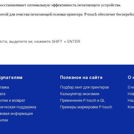
восстанавливает оптимальную эффективность печатающего устройства.
ентой для очистки печатающей головки принтера P-touch обеспечит бесперебо
ста, выделите ее, нажмите SHIFT + ENTER
купателям
Полезное на сайте
О 
тавка
Подбор лент для принтеров
О к
ата
Калькулятор экономии
Нов
нтии и возврат
Применение P-touch и QL
Наш
ническая поддержка
Примеры маркировки P-touch
Кон
вовая информация
антии