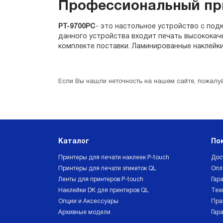
Профессиональный при
PT-9700PC
- это настольное устройство с под
данного устройства входит печать высококаче
комплекте поставки. Ламинированные наклейки
Если Вы нашли неточность на нашем сайте, пожалуй
Каталог
По
Принтеры для печати наклеек P-touch
Дос
Принтеры для печати этикеток QL
Опл
Ленты для принтеров P-touch
Гара
Наклейки DK для принтеров QL
Тех
Опции и Аксессуары
Пра
Архивные модели
Гар