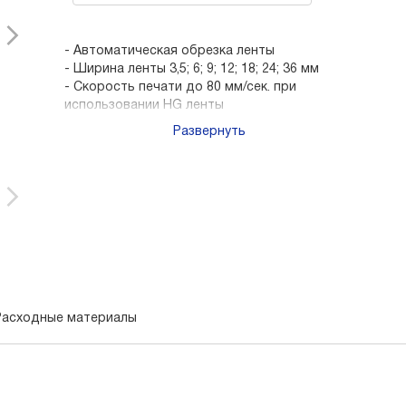
- Автоматическая обрезка ленты
- Ширина ленты 3,5; 6; 9; 12; 18; 24; 36 мм
- Скорость печати до 80 мм/сек. при
использовании HG ленты
- Разрешение печати 360 т/д
Развернуть
- Печать штрихкодов
- ПО для редактирования наклеек в
комплекте поставки
Расходные материалы