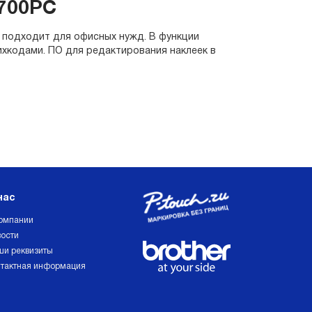
700PC
о подходит для офисных нужд. В функции
ихкодами. ПО для редактирования наклеек в
нас
омпании
ости
и реквизиты
тактная информация