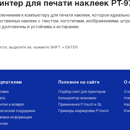
нтер для печати наклеек PT-9
ключением к компьютеру для печати наклеек, которое идеальн
ственных наклеек с текстом, логотипами, изображениями, штр
 долговечны и устойчивы к истиранию.
ста, выделите ее, нажмите SHIFT + ENTER
купателям
Полезное на сайте
О 
тавка
Подбор лент для принтеров
О к
ата
Калькулятор экономии
Нов
нтии и возврат
Применение P-touch и QL
Наш
ническая поддержка
Примеры маркировки P-touch
Кон
вовая информация
антии