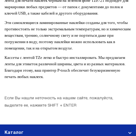
лента для печати наклеек черным на зеленом фоне TZe721 подойдет для
маркировки любых предметов — от папок с документами до полок и
ключей USB, а также кабелей и другого оборудования.
Эти самоклеящиеся ламинированные наклейки созданы для того, чтобы
противостоять не только экстремальным температурам, но и химическим
веществам, трению, солнечному свету и не портиться даже при
погружении в воду, поэтому наклейки можно использовать как в
помещении, так и на открытом воздухе.
Кассеты с лентой TZe легко и быстро инсталлировать. Мы предлагаем
ленты для этикеток различной ширины, цвета и из разных материалов.
Благодаря этому, ваш принтер P-touch обеспечит безукоризненную
печать любых наклеек.
Если Вы нашли неточность на нашем сайте, пожалуйста,
выделите ее, нажмите SHIFT + ENTER
Каталог