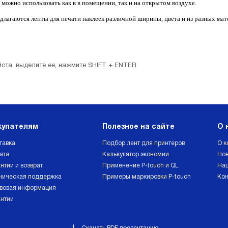
 можно использовать как в в помещении, так и на открытом воздухе.
едлагаются ленты для печати наклеек различной ширины, цвета и из разных ма
ста, выделите ее, нажмите SHIFT + ENTER
купателям
Полезное на сайте
О 
тавка
Подбор лент для принтеров
О к
ата
Калькулятор экономии
Нов
нтии и возврат
Применение P-touch и QL
Наш
ническая поддержка
Примеры маркировки P-touch
Кон
вовая информация
антии