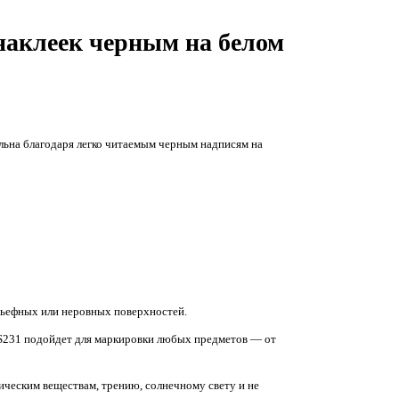
 наклеек черным на белом
альна благодаря легко читаемым черным надписям на
льефных или неровных поверхностей.
ZeS231 подойдет для маркировки любых предметов — от
ическим веществам, трению, солнечному свету и не