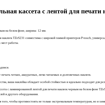
льная кассета с лентой для печати
рным на белом фоне, ширина: 12 мм.
ти наклеек TZeS231 совместима с широкой гаммой принтеров P-touch, универс
х мест работы.
адписи.
 печать четких, аккуратных, легко читаемых и долговечных наклеек.
тва, ваша наклейка обладает особой стойкостью и идеально подходит для ре
 кассета с ламинированной лентой для печати наклеек черным на белом фоне T
елей и другого оборудования.
 того, чтобы противостоять не только экстремальным температурам, но и хим