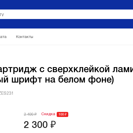
ата
Контакты
ртридж с cверхклейкой лам
ый шрифт на белом фоне)
ZES231
Скидка
2 400 ₽
100 ₽
2 300 ₽