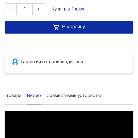
−
+
Купить в 1 клик
В корзину
Гарантия от производителя
ор товара
Видео
Совместимые устройства