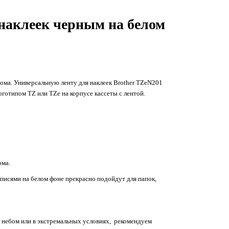
 наклеек черным на белом
дома. Универсальную ленту для наклеек Brother TZeN201
оготипом TZ или TZe на корпусе кассеты с лентой.
ома.
писями на белом фоне прекрасно подойдут для папок,
м небом или в экстремальных условиях, рекомендуем