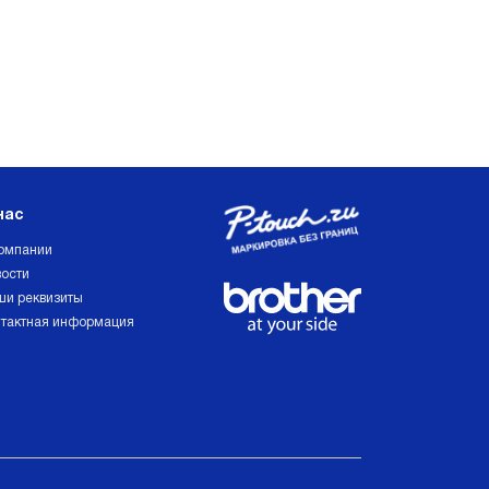
нас
омпании
ости
и реквизиты
тактная информация