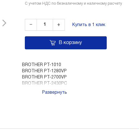
С учетом НДС по безналичному и наличному расчету
−
+
Купить в 1 клик
В корзину
BROTHER PT-1010
BROTHER PT-1280VP
BROTHER PT-2700VP
BROTHER PT-2430PC
BROTHER PT-9700PC
Развернуть
Артикул BROTHER: TZe-N201
Тип ленты: неламинированная
Цвет шрифта: чёрный
Цвет ленты: белый
Ширина ленты: 3,5 мм
Длина ленты: 8 метров