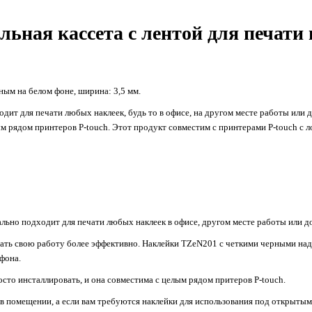
льная кассета с лентой для печати
рным на белом фоне, ширина: 3,5 мм.
дит для печати любых наклеек, будь то в офисе, на другом месте работы или 
м рядом принтеров P-touch. Этот продукт совместим с принтерами P-touch с л
ально подходит для печати любых наклеек в офисе, другом месте работы или д
овать свою работу более эффективно. Наклейки TZeN201 с четкими черными над
фона.
то инсталлировать, и она совместима с целым рядом притеров P-touch.
в помещении, а если вам требуются наклейки для использования под открыты