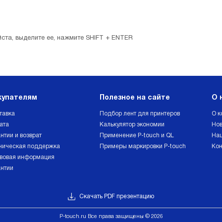
ста, выделите ее, нажмите SHIFT + ENTER
купателям
Полезное на сайте
О 
тавка
Подбор лент для принтеров
О к
ата
Калькулятор экономии
Нов
нтии и возврат
Применение P-touch и QL
Наш
ническая поддержка
Примеры маркировки P-touch
Кон
вовая информация
антии
Скачать PDF презентацию
Р-touch.ru Все права защищены © 2026