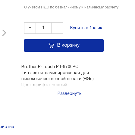
С учетом НДС по безналичному и наличному расчету
−
+
Купить в 1 клик
В корзину
Brother P-Touch PT-9700PC
Тип ленты: ламинированная для
высококачественной печати (HGe)
Цвет шрифта: чёрный
Цвет ленты: прозрачный
Развернуть
Ширина ленты: 24 мм
Длина ленты: 8 метров
ойства