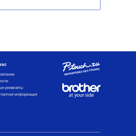
нас
омпании
ости
и реквизиты
тактная информация