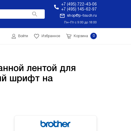
+7 (495) 722-43-06
+7 (495) 145-62-97
shop@p-touch.ru
Пн–Пт с 9:00 до 18:00
0
Войти
Избранное
Корзина
анной лентой для
ый шрифт на