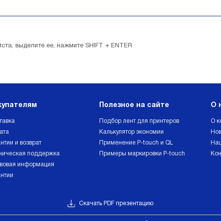
ста, выделите ее, нажмите SHIFT + ENTER
купателям
Полезное на сайте
О 
тавка
Подбор лент для принтеров
О к
ата
Калькулятор экономии
Нов
нтии и возврат
Применение P-touch и QL
Наш
ническая поддержка
Примеры маркировки P-touch
Кон
вовая информация
антии
Скачать PDF презентацию