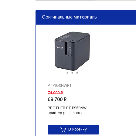
Оригинальные материалы
PTP950NWR1
74 000 ₽
69 700 ₽
BROTHER PT-P950NW
принтер для печати…
В корзину