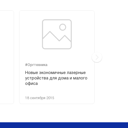
#Оргтехника
#Оргтехника
Новые экономичные лазерные
Первые уст
устройства для дома и малого
линейки Ink
офиса
Brother
18 сентября 2015
13 августа 2