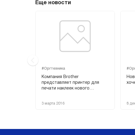
Еще новости
#Оргтехника
#Ор
er Android
Компания Brother
Нов
представляет принтер для
хоч
печати наклеек нового…
3 марта 2016
8 де