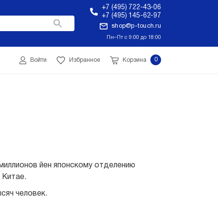
+7 (495) 722-43-06
+7 (495) 145-62-97
shop@p-touch.ru
Пн–Пт с 9:00 до 18:00
0
Войти
Избранное
Корзина
 миллионов йен японскому отделению
 Китае.
сяч человек.